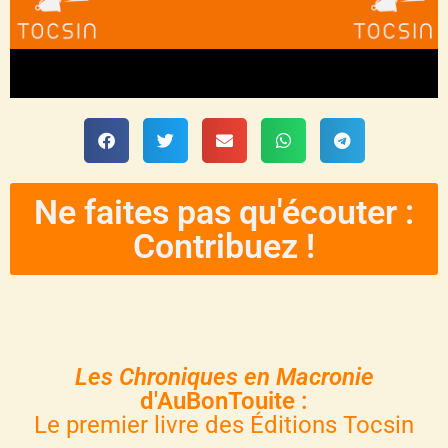
Ne faites pas qu'écouter :
Contribuez !
Les Chroniques en Macronie
d'AuBonTouite :
Le premier livre des Éditions Tocsin