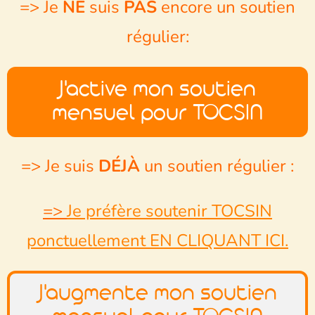
=> Je
NE
suis
PAS
encore un soutien
régulier:
J'active mon soutien
mensuel pour TOCSIN
=> Je suis
DÉJÀ
un soutien régulier :
=>
Je préfère soutenir TOCSIN
ponctuellement EN CLIQUANT ICI.
J'augmente mon soutien