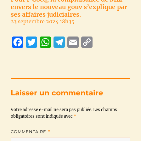
envers le nouveau gouv s’explique par
ses affaires judiciaires.
23 septembre 2024 18h35
F
T
W
T
E
C
a
w
h
e
m
o
c
i
a
l
a
p
e
t
t
e
i
y
b
t
s
g
l
L
Laisser un commentaire
o
e
A
r
i
Votre adresse e-mail ne sera pas publiée.
o
r
p
a
n
Les champs
obligatoires sont indiqués avec
*
k
p
m
k
COMMENTAIRE
*