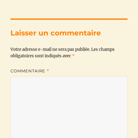
c
i
a
l
a
p
e
t
t
e
i
y
b
t
s
g
l
L
Laisser un commentaire
o
e
A
r
i
Votre adresse e-mail ne sera pas publiée.
o
r
p
a
n
Les champs
obligatoires sont indiqués avec
*
k
p
m
k
COMMENTAIRE
*