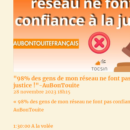
"98% des gens de mon réseau ne font pas
justice !"-AuBonTouite
28 novembre 2023 18h15
« 98% des gens de mon réseau ne font pas confiance
AuBonTouite
1:30:00 A la volée