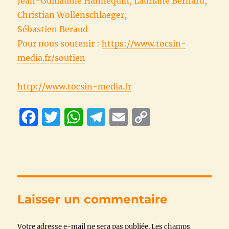
Jean-Guillaume Hannequin, Lauriane Bernard,
Christian Wollenschlaeger,
Sébastien Beraud
Pour nous soutenir :
https://www.tocsin-
media.fr/soutien
http://www.tocsin-media.fr
F
T
W
T
E
C
a
w
h
e
m
o
c
i
a
l
a
p
e
t
t
e
i
y
b
t
s
g
l
L
Laisser un commentaire
o
e
A
r
i
Votre adresse e-mail ne sera pas publiée.
o
r
p
a
n
Les champs