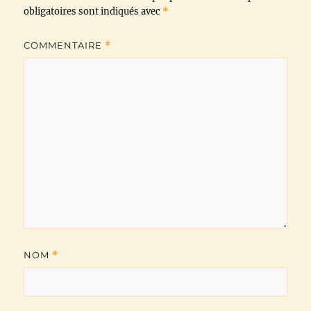
obligatoires sont indiqués avec
*
k
p
m
k
COMMENTAIRE
*
NOM
*