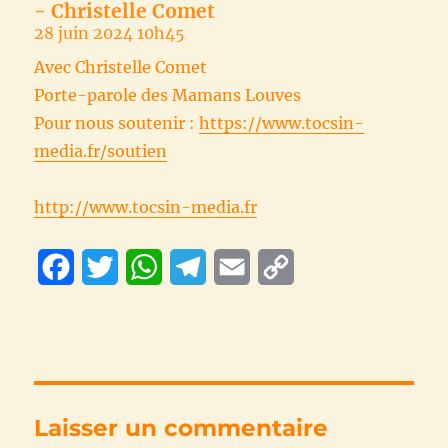
- Christelle Comet
28 juin 2024 10h45
Avec Christelle Comet
Porte-parole des Mamans Louves
Pour nous soutenir :
https://www.tocsin-
media.fr/soutien
http://www.tocsin-media.fr
F
T
W
T
E
C
a
w
h
e
m
o
c
i
a
l
a
p
e
t
t
e
i
y
b
t
s
g
l
L
Laisser un commentaire
o
e
A
r
i