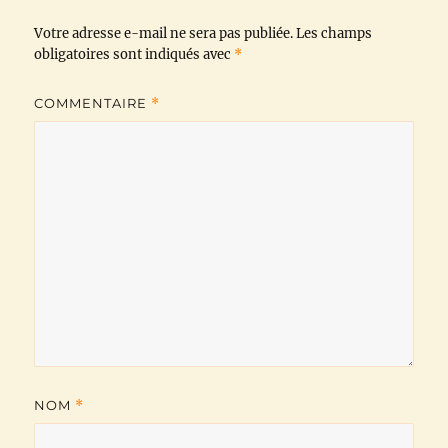
Votre adresse e-mail ne sera pas publiée.
o
r
p
a
n
Les champs
obligatoires sont indiqués avec
*
k
p
m
k
COMMENTAIRE
*
NOM
*