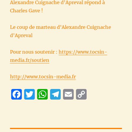
Alexandre Cuignache d’Apreval répond à
Charles Gave !
Le coup de marteau d’Alexandre Cuignache
d’Apreval
Pour nous soutenir :
https://www.tocsin-
media.fr/soutien
http://www.tocsin-media.fr
F
T
W
T
E
C
a
w
h
e
m
o
c
i
a
l
a
p
e
t
t
e
i
y