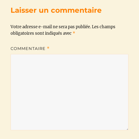
b
t
s
g
l
L
Laisser un commentaire
o
e
A
r
i
Votre adresse e-mail ne sera pas publiée.
o
r
p
a
n
Les champs
obligatoires sont indiqués avec
*
k
p
m
k
COMMENTAIRE
*