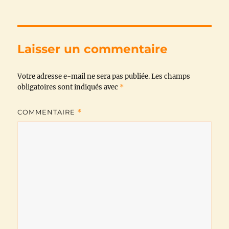
c
i
a
l
a
p
e
t
t
e
i
y
b
t
s
g
l
L
Laisser un commentaire
o
e
A
r
i
Votre adresse e-mail ne sera pas publiée.
o
r
p
a
n
Les champs
obligatoires sont indiqués avec
*
k
p
m
k
COMMENTAIRE
*