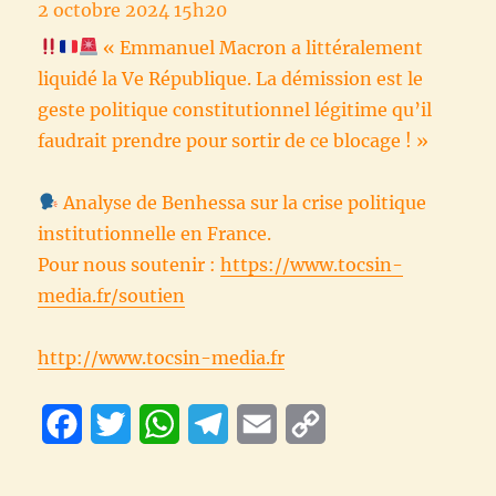
2 octobre 2024 15h20
« Emmanuel Macron a littéralement
liquidé la Ve République. La démission est le
geste politique constitutionnel légitime qu’il
faudrait prendre pour sortir de ce blocage ! »
Analyse de Benhessa sur la crise politique
institutionnelle en France.
Pour nous soutenir :
https://www.tocsin-
media.fr/soutien
http://www.tocsin-media.fr
F
T
W
T
E
C
a
w
h
e
m
o