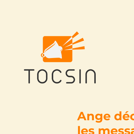
Tocsin
Ange déc
les mess