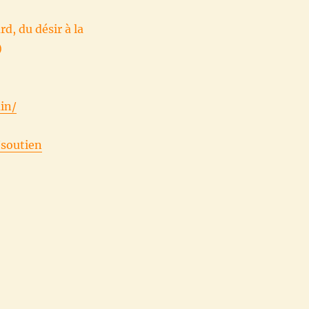
d, du désir à la
)
in/
/soutien