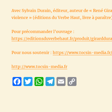
Avec Sylvain Durain, éditeur, auteur de « René Girar
violence » (éditions du Verbe Haut, livre à paraître
Pour précommander l’ouvrage :
https://editionsduverbehaut.fr/produit/girarddura
Pour nous soutenir :
https://www.tocsin-media.fr
http://www.tocsin-media.fr
F
T
W
T
E
C
a
w
h
e
m
o
c
i
a
l
a
p
e
t
t
e
i
y