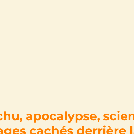
hu, apocalypse, scien
ages cachés derrière 