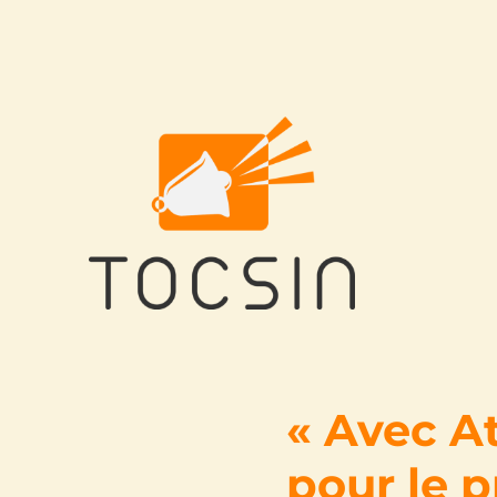
Tocsin
« Avec At
pour le pr