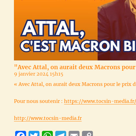
"Avec Attal, on aurait deux Macrons pour 
9 janvier 2024 15h15
« Avec Attal, on aurait deux Macrons pour le prix 
Pour nous soutenir :
https://www.tocsin-media.fr
http://www.tocsin-media.fr