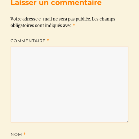
Laisser un commentaire
o
e
A
r
i
Votre adresse e-mail ne sera pas publiée.
o
r
p
a
n
Les champs
obligatoires sont indiqués avec
*
k
p
m
k
COMMENTAIRE
*
NOM
*