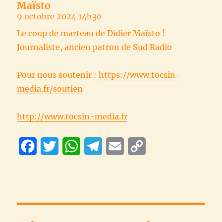
Maïsto
9 octobre 2024 14h30
Le coup de marteau de Didier Maïsto !
Journaliste, ancien patron de Sud Radio
Pour nous soutenir :
https://www.tocsin-
media.fr/soutien
http://www.tocsin-media.fr
F
T
W
T
E
C
a
w
h
e
m
o
c
i
a
l
a
p
e
t
t
e
i
y
b
t
s
g
l
L