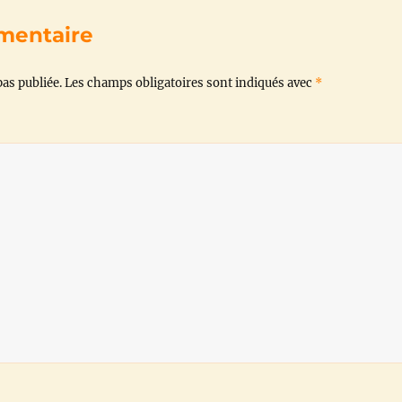
o
e
A
r
i
mentaire
o
r
p
a
n
as publiée.
Les champs obligatoires sont indiqués avec
*
k
p
m
k