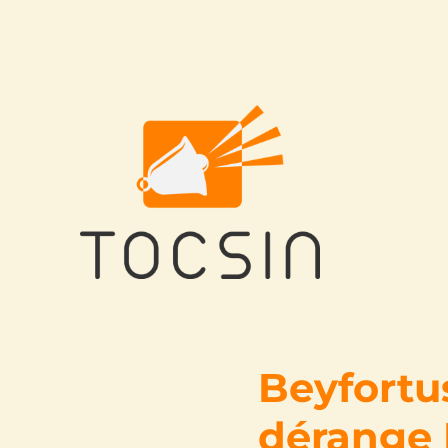
Tocsin
Beyfortus
dérange 