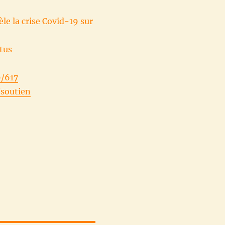
le la crise Covid-19 sur
rtus
/617
/soutien