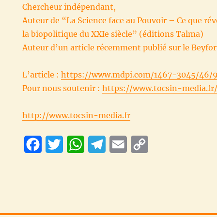
Chercheur indépendant,
Auteur de “La Science face au Pouvoir – Ce que révè
la biopolitique du XXIe siècle” (éditions Talma)
Auteur d’un article récemment publié sur le Beyfo
L’article :
https://www.mdpi.com/1467-3045/46/9
Pour nous soutenir :
https://www.tocsin-media.fr
http://www.tocsin-media.fr
F
T
W
T
E
C
a
w
h
e
m
o
c
i
a
l
a
p
e
t
t
e
i
y
b
t
s
g
l
L