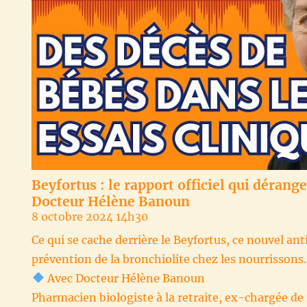
Beyfortus : le rapport officiel qui déran
Docteur Hélène Banoun
8 octobre 2024 14h30
Ce qui se cache derrière le Beyfortus, ce nouvel 
prévention de la bronchiolite chez les nourrissons.
Avec Docteur Hélène Banoun
Pharmacien biologiste à la retraite, ex-chargée d