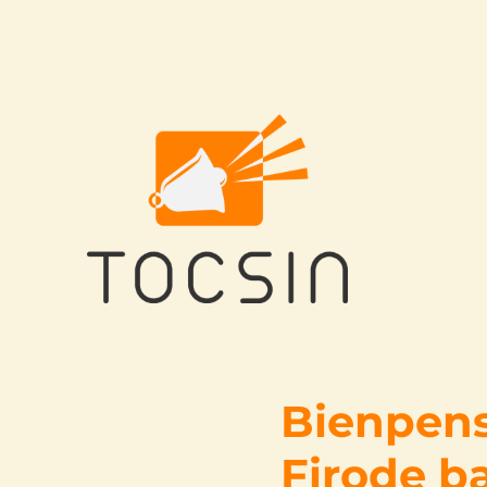
Tocsin
Bienpensa
Firode b