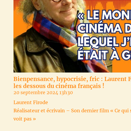
Bienpensance, hypocrisie, fric : Laurent 
les dessous du cinéma français !
20 septembre 2024 13h30
Laurent Firode
Réalisateur et écrivain – Son dernier film « Ce qui s
voit pas »