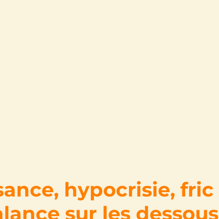
nce, hypocrisie, fric 
alance sur les dessou