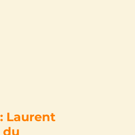
: Laurent
s du