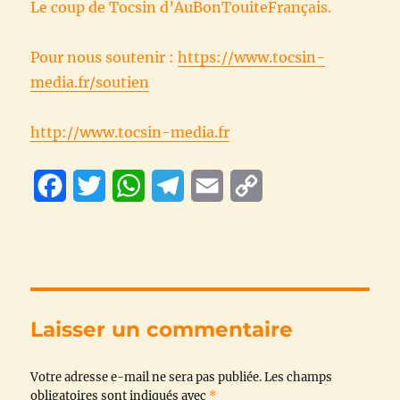
Le coup de Tocsin d’AuBonTouiteFrançais.
Pour nous soutenir :
https://www.tocsin-
media.fr/soutien
http://www.tocsin-media.fr
F
T
W
T
E
C
a
w
h
e
m
o
c
i
a
l
a
p
e
t
t
e
i
y
b
t
s
g
l
L
Laisser un commentaire
o
e
A
r
i
Votre adresse e-mail ne sera pas publiée.
o
r
p
a
n
Les champs
obligatoires sont indiqués avec
*