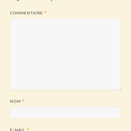
k
p
m
k
COMMENTAIRE
*
NOM
*
E-MAIL
*