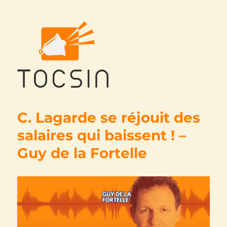
Tocsin
C. Lagarde se réjouit des
salaires qui baissent ! –
Guy de la Fortelle