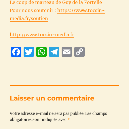
Le coup de marteau de Guy de la Fortelle
Pour nous soutenir :
https://www.tocsin-
media.fr/soutien
http://www.tocsin-media.fr
F
T
W
T
E
C
a
w
h
e
m
o
c
i
a
l
a
p
e
t
t
e
i
y
b
t
s
g
l
L
Laisser un commentaire
o
e
A
r
i
Votre adresse e-mail ne sera pas publiée.
o
r
p
a
n
Les champs
obligatoires sont indiqués avec
*
k
p
m
k