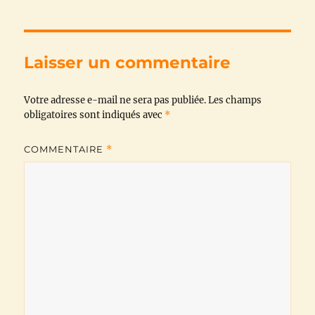
e
t
t
e
i
y
b
t
s
g
l
L
Laisser un commentaire
o
e
A
r
i
Votre adresse e-mail ne sera pas publiée.
o
r
p
a
n
Les champs
obligatoires sont indiqués avec
*
k
p
m
k
COMMENTAIRE
*