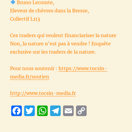
Bruno Lecomte,
Eleveur de chèvres dans la Bresse,
Collectif L113
Ces traders qui veulent financiariser la nature
Non, la nature n’est pas à vendre ! Enquête
exclusive sur les traders de la nature.
Pour nous soutenir :
https://www.tocsin-
media.fr/soutien
http://www.tocsin-media.fr
F
T
W
T
E
C
a
w
h
e
m
o
c
i
a
l
a
p