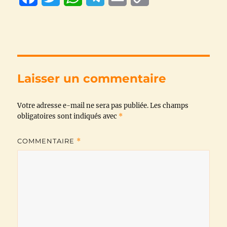
a
w
h
e
m
o
c
i
a
l
a
p
e
t
t
e
i
y
b
t
s
g
l
L
Laisser un commentaire
o
e
A
r
i
Votre adresse e-mail ne sera pas publiée.
o
r
p
a
n
Les champs
obligatoires sont indiqués avec
*
k
p
m
k
COMMENTAIRE
*