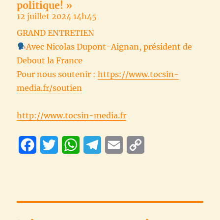
politique! »
12 juillet 2024 14h45
GRAND ENTRETIEN
Avec Nicolas Dupont-Aignan, président de
Debout la France
Pour nous soutenir :
https://www.tocsin-
media.fr/soutien
http://www.tocsin-media.fr
F
T
W
T
E
C
a
w
h
e
m
o
c
i
a
l
a
p
e
t
t
e
i
y
b
t
s
g
l
L