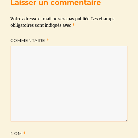
Laisser un commentaire
o
e
A
r
i
Votre adresse e-mail ne sera pas publiée.
o
r
p
a
n
Les champs
obligatoires sont indiqués avec
*
k
p
m
k
COMMENTAIRE
*
NOM
*