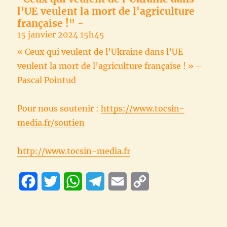
l'UE veulent la mort de l'agriculture
française !" -
15 janvier 2024 15h45
« Ceux qui veulent de l’Ukraine dans l’UE
veulent la mort de l’agriculture française ! » –
Pascal Pointud
Pour nous soutenir :
https://www.tocsin-
media.fr/soutien
http://www.tocsin-media.fr
F
T
W
T
E
C
a
w
h
e
m
o
c
i
a
l
a
p