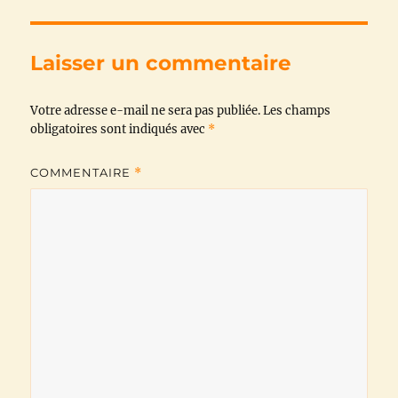
e
t
t
e
i
y
b
t
s
g
l
L
Laisser un commentaire
o
e
A
r
i
Votre adresse e-mail ne sera pas publiée.
o
r
p
a
n
Les champs
obligatoires sont indiqués avec
*
k
p
m
k
COMMENTAIRE
*