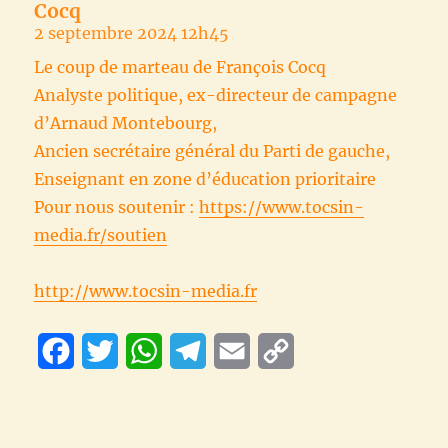
Cocq ‭
2 septembre 2024 12h45
Le coup de marteau de François Cocq ‭
Analyste politique, ex-directeur de campagne
d’Arnaud Montebourg,
Ancien secrétaire général du Parti de gauche,
Enseignant en zone d’éducation prioritaire
Pour nous soutenir :
https://www.tocsin-
media.fr/soutien
http://www.tocsin-media.fr
F
T
W
T
E
C
a
w
h
e
m
o
c
i
a
l
a
p