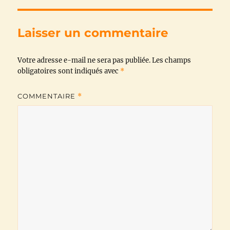
e
t
t
e
i
y
b
t
s
g
l
L
Laisser un commentaire
o
e
A
r
i
Votre adresse e-mail ne sera pas publiée.
o
r
p
a
n
Les champs
obligatoires sont indiqués avec
*
k
p
m
k
COMMENTAIRE
*