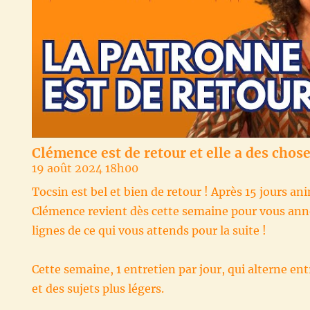
Clémence est de retour et elle a des chose
19 août 2024 18h00
Tocsin est bel et bien de retour ! Après 15 jours an
Clémence revient dès cette semaine pour vous ann
lignes de ce qui vous attends pour la suite !
Cette semaine, 1 entretien par jour, qui alterne ent
et des sujets plus légers.