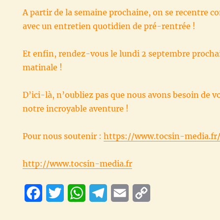
A partir de la semaine prochaine, on se recentre c
avec un entretien quotidien de pré-rentrée !
Et enfin, rendez-vous le lundi 2 septembre prochai
matinale !
D’ici-là, n’oubliez pas que nous avons besoin de v
notre incroyable aventure !
Pour nous soutenir :
https://www.tocsin-media.fr
http://www.tocsin-media.fr
F
T
W
T
E
C
a
w
h
e
m
o