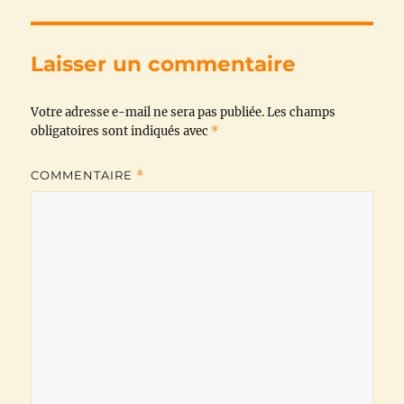
e
t
t
e
i
y
b
t
s
g
l
L
Laisser un commentaire
o
e
A
r
i
Votre adresse e-mail ne sera pas publiée.
o
r
p
a
n
Les champs
obligatoires sont indiqués avec
*
k
p
m
k
COMMENTAIRE
*