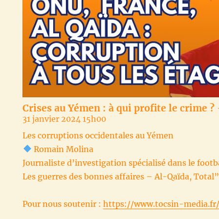
Crises au Yémen : à qui profite le crime 
31 janvier 2024 15h00
Les corruptions occidentales au Yémen
Romain Molina
Journaliste d’investigation spécialisé dans le foot
Les guerres des bonnes affaires – Al-Qaïda, Total”
Pour nous soutenir :
https://www.tocsin-media.fr