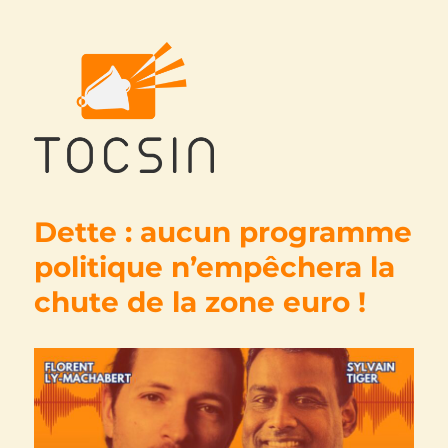
Tocsin
Dette : aucun programme
politique n’empêchera la
chute de la zone euro !