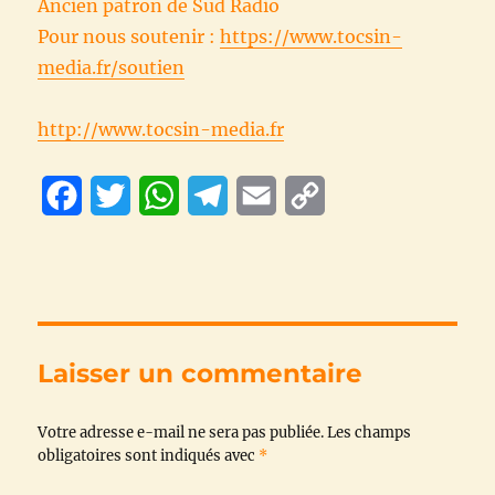
Ancien patron de Sud Radio
Pour nous soutenir :
https://www.tocsin-
media.fr/soutien
http://www.tocsin-media.fr
F
T
W
T
E
C
a
w
h
e
m
o
c
i
a
l
a
p
e
t
t
e
i
y
b
t
s
g
l
L
Laisser un commentaire
o
e
A
r
i
Votre adresse e-mail ne sera pas publiée.
o
r
p
a
n
Les champs
obligatoires sont indiqués avec
*
k
p
m
k