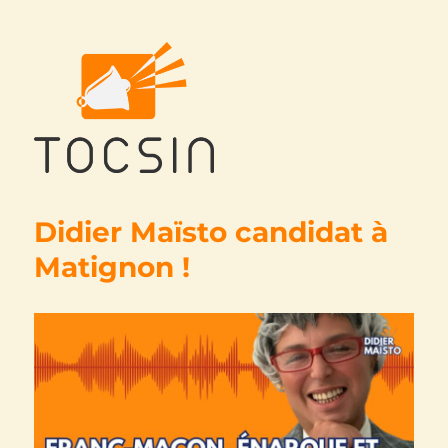
Tocsin
Didier Maïsto candidat à
Matignon !