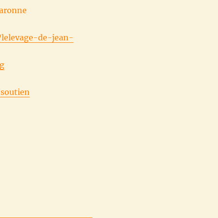
Garonne
/lelevage-de-jean-
g
/soutien