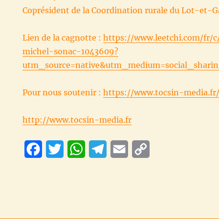
Coprésident de la Coordination rurale du Lot-et-
Lien de la cagnotte :
https://www.leetchi.com/fr/c
michel-sonac-1043609?
utm_source=native&utm_medium=social_sharin
Pour nous soutenir :
https://www.tocsin-media.fr
http://www.tocsin-media.fr
F
T
W
T
E
C
a
w
h
e
m
o
c
i
a
l
a
p
e
t
t
e
i
y