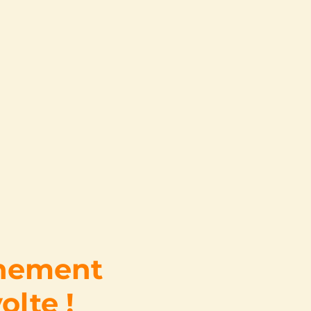
rnement
olte !