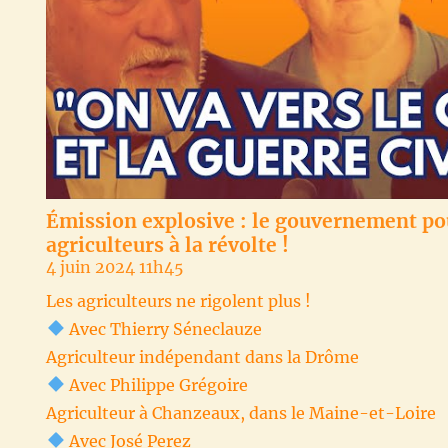
Émission explosive : le gouvernement po
agriculteurs à la révolte !
4 juin 2024 11h45
Les agriculteurs ne rigolent plus !
Avec Thierry Séneclauze
Agriculteur indépendant dans la Drôme
Avec Philippe Grégoire
Agriculteur à Chanzeaux, dans le Maine-et-Loire
Avec José Perez