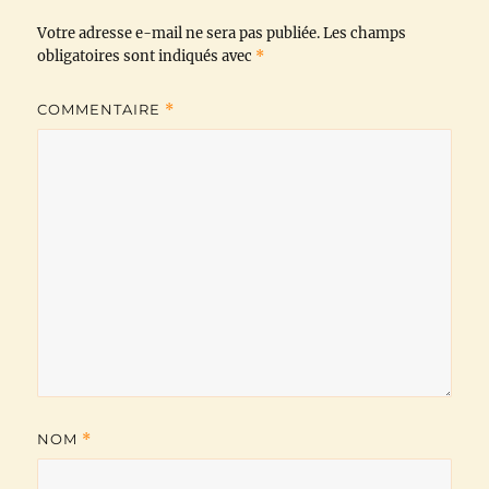
Votre adresse e-mail ne sera pas publiée.
o
r
p
a
n
Les champs
obligatoires sont indiqués avec
*
k
p
m
k
COMMENTAIRE
*
NOM
*