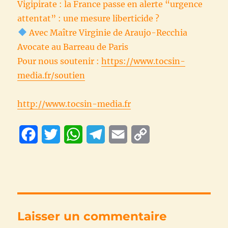
Vigipirate : la France passe en alerte “urgence
attentat” : une mesure liberticide ?
Avec Maître Virginie de Araujo-Recchia
Avocate au Barreau de Paris
Pour nous soutenir :
https://www.tocsin-
media.fr/soutien
http://www.tocsin-media.fr
F
T
W
T
E
C
a
w
h
e
m
o
c
i
a
l
a
p
e
t
t
e
i
y
b
t
s
g
l
L
Laisser un commentaire
o
e
A
r
i