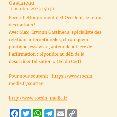
Gastineau
11 octobre 2023 14h30
Face à l’effondrement de l’Occident, le retour
des nations !
Avec Max-Erwann Gastineau, spécialiste des
relations internationales, chroniqueur
politique, essayiste, auteur de « L’ère de
l’affirmation : répondre au défi de la
désoccidentalisation » (Ed du Cerf)
Pour nous soutenir :
https://www.tocsin-
media.fr/soutien
http://www.tocsin-media.fr
F
T
W
T
E
C