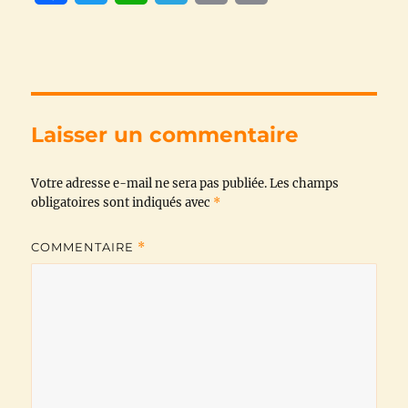
a
w
h
e
m
o
c
i
a
l
a
p
e
t
t
e
i
y
b
t
s
g
l
L
Laisser un commentaire
o
e
A
r
i
Votre adresse e-mail ne sera pas publiée.
o
r
p
a
n
Les champs
obligatoires sont indiqués avec
*
k
p
m
k
COMMENTAIRE
*