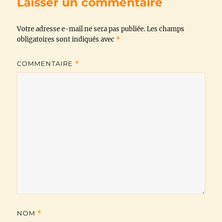
Laisser un commentaire
o
e
A
r
i
Votre adresse e-mail ne sera pas publiée.
o
r
p
a
n
Les champs
obligatoires sont indiqués avec
*
k
p
m
k
COMMENTAIRE
*
NOM
*