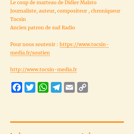
Le coup de marteau de Didier Maïsto
Journaliste, auteur, compositeur , chroniqueur
Tocsin
Ancien patron de sud Radio
Pour nous soutenir :
https://www.tocsin-
media.fr/soutien
http://www.tocsin-media.fr
F
T
W
T
E
C
a
w
h
e
m
o
c
i
a
l
a
p
e
t
t
e
i
y
b
t
s
g
l
L