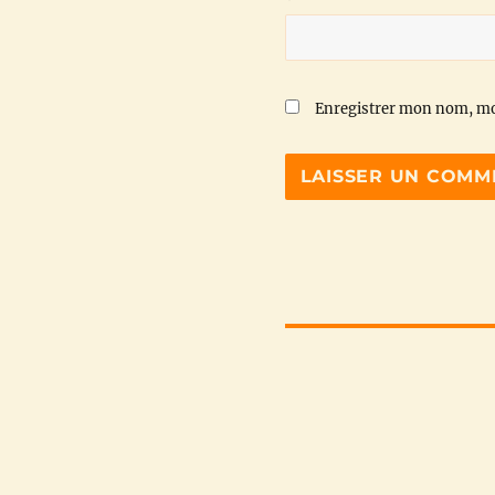
Enregistrer mon nom, mo