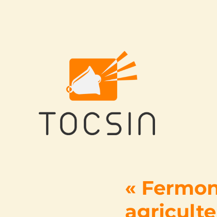
Tocsin
« Fermons
agricult