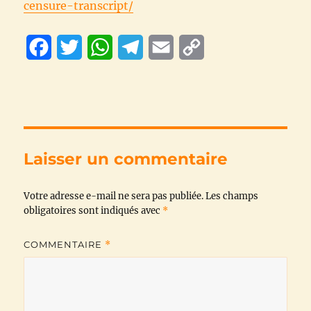
censure-transcript/
F
T
W
T
E
C
a
w
h
e
m
o
c
i
a
l
a
p
e
t
t
e
i
y
b
t
s
g
l
L
Laisser un commentaire
o
e
A
r
i
Votre adresse e-mail ne sera pas publiée.
o
r
p
a
n
Les champs
obligatoires sont indiqués avec
*
k
p
m
k
COMMENTAIRE
*