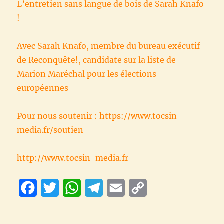
L’entretien sans langue de bois de Sarah Knafo
!
Avec Sarah Knafo, membre du bureau exécutif
de Reconquête!, candidate sur la liste de
Marion Maréchal pour les élections
européennes
Pour nous soutenir :
https://www.tocsin-
media.fr/soutien
http://www.tocsin-media.fr
F
T
W
T
E
C
a
w
h
e
m
o
c
i
a
l
a
p