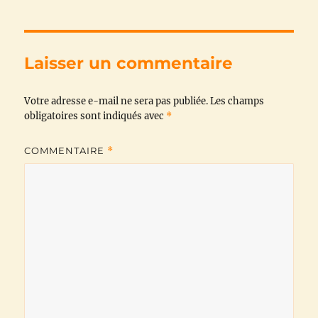
e
t
t
e
i
y
b
t
s
g
l
L
Laisser un commentaire
o
e
A
r
i
Votre adresse e-mail ne sera pas publiée.
o
r
p
a
n
Les champs
obligatoires sont indiqués avec
*
k
p
m
k
COMMENTAIRE
*