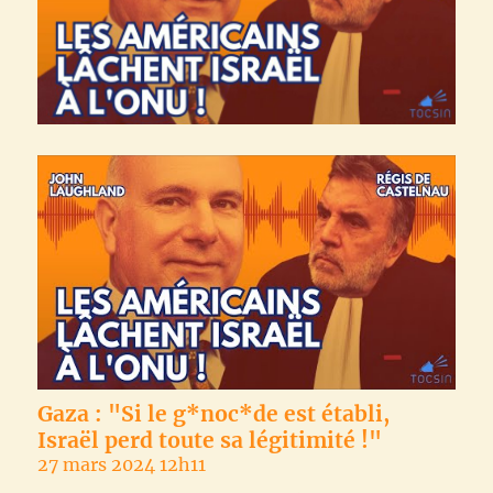
Gaza : "Si le g*noc*de est établi,
Israël perd toute sa légitimité !"
27 mars 2024 12h11