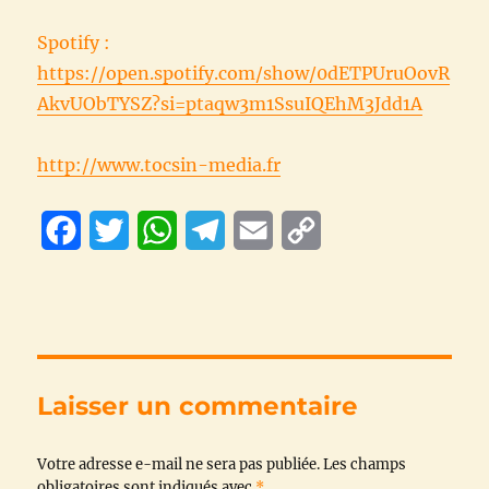
Spotify :
https://open.spotify.com/show/0dETPUruOovR
AkvUObTYSZ?si=ptaqw3m1SsuIQEhM3Jdd1A
http://www.tocsin-media.fr
F
T
W
T
E
C
a
w
h
e
m
o
c
i
a
l
a
p
e
t
t
e
i
y
b
t
s
g
l
L
Laisser un commentaire
o
e
A
r
i
Votre adresse e-mail ne sera pas publiée.
o
r
p
a
n
Les champs
obligatoires sont indiqués avec
*