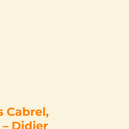
s Cabrel,
– Didier