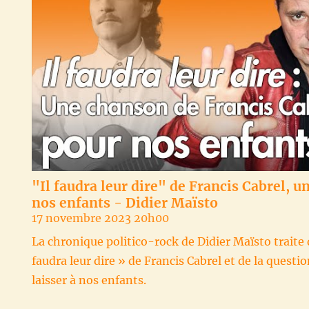
"Il faudra leur dire" de Francis Cabrel, 
nos enfants - Didier Maïsto
17 novembre 2023 20h00
La chronique politico-rock de Didier Maïsto traite 
faudra leur dire » de Francis Cabrel et de la ques
laisser à nos enfants.