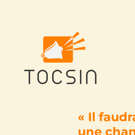
Tocsin
« Il faud
une chan