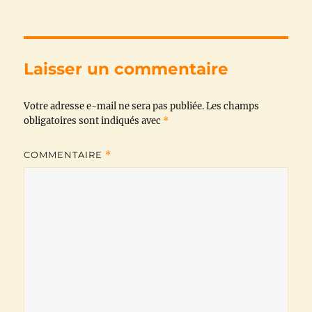
c
i
a
l
a
p
e
t
t
e
i
y
b
t
s
g
l
L
Laisser un commentaire
o
e
A
r
i
Votre adresse e-mail ne sera pas publiée.
o
r
p
a
n
Les champs
obligatoires sont indiqués avec
*
k
p
m
k
COMMENTAIRE
*