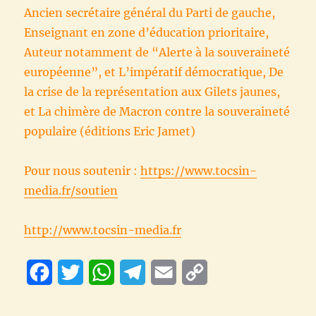
Ancien secrétaire général du Parti de gauche,
Enseignant en zone d’éducation prioritaire,
Auteur notamment de “Alerte à la souveraineté
européenne”, et L’impératif démocratique, De
la crise de la représentation aux Gilets jaunes,
et La chimère de Macron contre la souveraineté
populaire (éditions Eric Jamet)
Pour nous soutenir :
https://www.tocsin-
media.fr/soutien
http://www.tocsin-media.fr
F
T
W
T
E
C
a
w
h
e
m
o