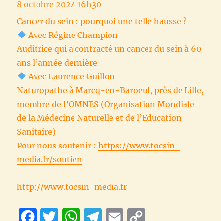
8 octobre 2024 16h30
Cancer du sein : pourquoi une telle hausse ?
Avec Régine Champion
Auditrice qui a contracté un cancer du sein à 60
ans l’année dernière
Avec Laurence Guillon
Naturopathe à Marcq-en-Baroeul, près de Lille,
membre de l’OMNES (Organisation Mondiale
de la Médecine Naturelle et de l’Education
Sanitaire)
Pour nous soutenir :
https://www.tocsin-
media.fr/soutien
http://www.tocsin-media.fr
F
T
W
T
E
C