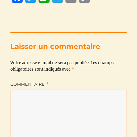
a
w
h
e
m
o
c
i
a
l
a
p
e
t
t
e
i
y
b
t
s
g
l
L
Laisser un commentaire
o
e
A
r
i
Votre adresse e-mail ne sera pas publiée.
o
r
p
a
n
Les champs
obligatoires sont indiqués avec
*
k
p
m
k
COMMENTAIRE
*