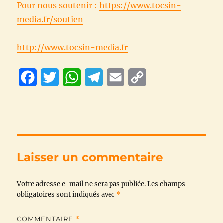
Pour nous soutenir :
https://www.tocsin-
media.fr/soutien
http://www.tocsin-media.fr
F
T
W
T
E
C
a
w
h
e
m
o
c
i
a
l
a
p
e
t
t
e
i
y
b
t
s
g
l
L
Laisser un commentaire
o
e
A
r
i
Votre adresse e-mail ne sera pas publiée.
o
r
p
a
n
Les champs
obligatoires sont indiqués avec
*
k
p
m
k
COMMENTAIRE
*