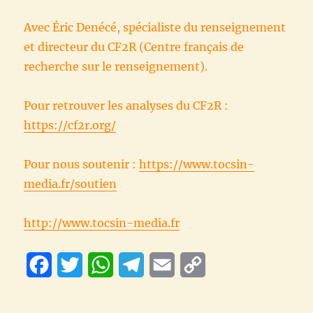
Avec Éric Denécé, spécialiste du renseignement
et directeur du CF2R (Centre français de
recherche sur le renseignement).
Pour retrouver les analyses du CF2R :
https://cf2r.org/
Pour nous soutenir :
https://www.tocsin-
media.fr/soutien
http://www.tocsin-media.fr
F
T
W
T
E
C
a
w
h
e
m
o