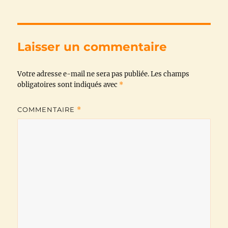
c
i
a
l
a
p
e
t
t
e
i
y
b
t
s
g
l
L
Laisser un commentaire
o
e
A
r
i
Votre adresse e-mail ne sera pas publiée.
o
r
p
a
n
Les champs
obligatoires sont indiqués avec
*
k
p
m
k
COMMENTAIRE
*