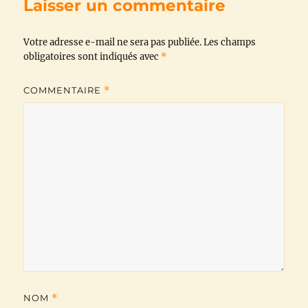
Laisser un commentaire
o
e
A
r
i
Votre adresse e-mail ne sera pas publiée.
o
r
p
a
n
Les champs
obligatoires sont indiqués avec
*
k
p
m
k
COMMENTAIRE
*
NOM
*