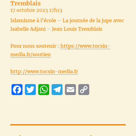
Tremblais
17 octobre 2023 17h13
Islamisme à l’école – La journée de la jupe avec
Isabelle Adjani – Jean Louis Tremblais
Pour nous soutenir :
https://www.tocsin-
media.fr/soutien
http://www.tocsin-media.fr
F
T
W
T
E
C
a
w
h
e
m
o
c
i
a
l
a
p
e
t
t
e
i
y
b
t
s
g
l
L