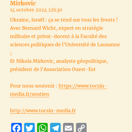
Mirkovic
14 octobre 2024 12h30
Ukraine, Israël : ça se tend sur tous les fronts !
Avec Bernard Wicht, expert en stratégie
militaire et privat-docent à la Faculté des
sciences politiques de l’Université de Lausanne
;
Et Nikola Mirkovic, analyste géopolitique,
président de l’Association Ouest-Est
Pour nous soutenir :
https://www.tocsin-
media.fr/soutien
http://www.tocsin-media.fr
F
T
W
T
E
C