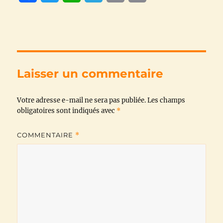
a
w
h
e
m
o
c
i
a
l
a
p
e
t
t
e
i
y
b
t
s
g
l
L
Laisser un commentaire
o
e
A
r
i
Votre adresse e-mail ne sera pas publiée.
o
r
p
a
n
Les champs
obligatoires sont indiqués avec
*
k
p
m
k
COMMENTAIRE
*