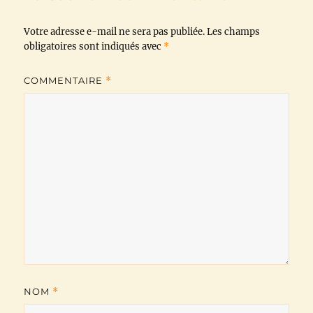
o
e
A
r
i
Votre adresse e-mail ne sera pas publiée.
o
r
p
a
n
Les champs
obligatoires sont indiqués avec
*
k
p
m
k
COMMENTAIRE
*
NOM
*