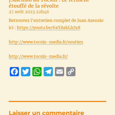
étouffé de la révolte
27 août 2023 22h46
Retrouvez l’entretien complet de Juan Asensio
ici :
https://youtu.be/6xYAskLhJ98
http://www.tocsin-media.fr/soutien
http://www.tocsin-media.fr/
F
T
W
T
E
C
a
w
h
e
m
o
c
i
a
l
a
p
e
t
t
e
i
y
b
t
s
g
l
L
Laisser un commentaire