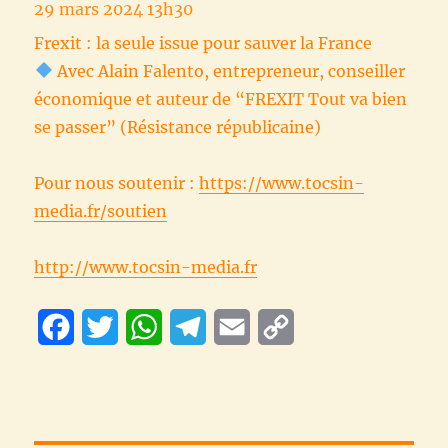
29 mars 2024 13h30
Frexit : la seule issue pour sauver la France
Avec Alain Falento, entrepreneur, conseiller
économique et auteur de “FREXIT Tout va bien
se passer” (Résistance républicaine)
Pour nous soutenir :
https://www.tocsin-
media.fr/soutien
http://www.tocsin-media.fr
F
T
W
T
E
C
a
w
h
e
m
o
c
i
a
l
a
p
e
t
t
e
i
y