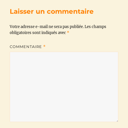
b
t
s
g
l
L
Laisser un commentaire
o
e
A
r
i
Votre adresse e-mail ne sera pas publiée.
o
r
p
a
n
Les champs
obligatoires sont indiqués avec
*
k
p
m
k
COMMENTAIRE
*