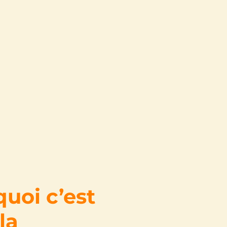
uoi c’est
la