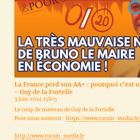
La France perd son AA+ : pourquoi c'est 
- Guy de la Fortelle
3 juin 2024 15h15
Le coup de marteau de Guy de la Fortelle
Pour nous soutenir :
https://www.tocsin-media.fr
http://www.tocsin-media.fr