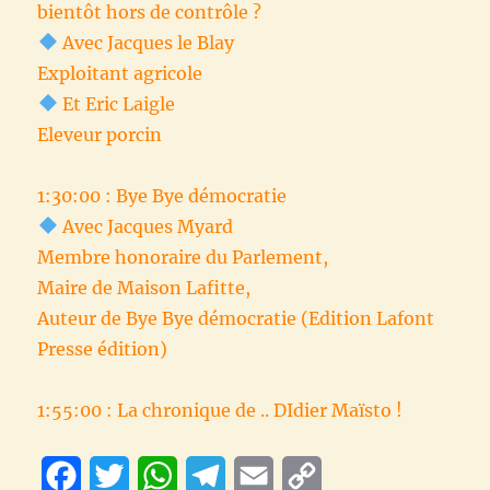
bientôt hors de contrôle ?
Avec Jacques le Blay
Exploitant agricole
Et Eric Laigle
Eleveur porcin
1:30:00 : Bye Bye démocratie
Avec Jacques Myard
Membre honoraire du Parlement,
Maire de Maison Lafitte,
Auteur de Bye Bye démocratie (Edition Lafont
Presse édition)
1:55:00 : La chronique de .. DIdier Maïsto !
F
T
W
T
E
C