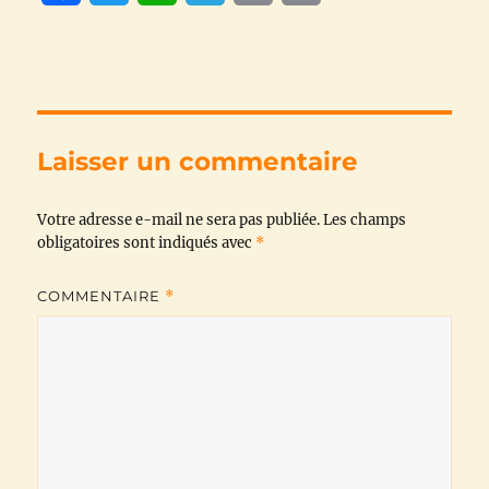
a
w
h
e
m
o
c
i
a
l
a
p
e
t
t
e
i
y
b
t
s
g
l
L
Laisser un commentaire
o
e
A
r
i
Votre adresse e-mail ne sera pas publiée.
o
r
p
a
n
Les champs
obligatoires sont indiqués avec
*
k
p
m
k
COMMENTAIRE
*