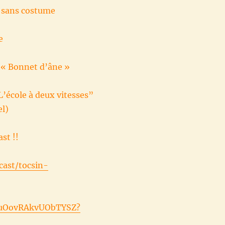
r sans costume
e
g « Bonnet d’âne »
“L’école à deux vitesses”
el)
st !!
cast/tocsin-
UruOovRAkvUObTYSZ?