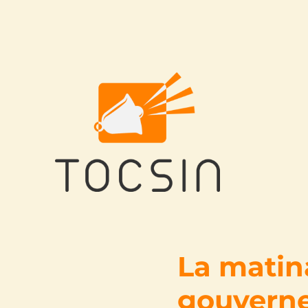
Tocsin
La matina
gouverne