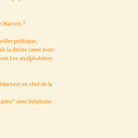
e Macron ?
iller politique,
e la droite (avec Jean-
ement Les analphabètes
édacteur en chef de la
euples” avec Stéphane