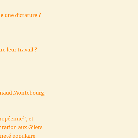
ue une dictature ?
e leur travail ?
Arnaud Montebourg,
uropéenne”, et
ntation aux Gilets
ineté populaire