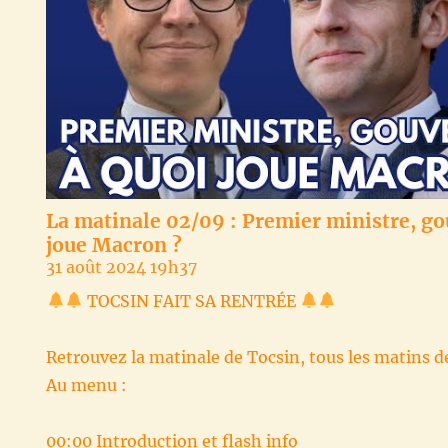
La matinale 02/09 : Premier ministre, g
joue Macron ?
31 août 2024 19h37
TOCSIN FAIT SA RENTRÉE
Retrouvez la matinale de Tocsin, tous les matins d
Au menu :
00:00 Introduction et flash info