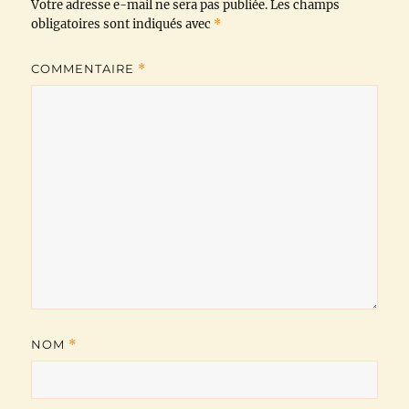
Votre adresse e-mail ne sera pas publiée.
o
r
p
a
n
Les champs
obligatoires sont indiqués avec
*
k
p
m
k
COMMENTAIRE
*
NOM
*