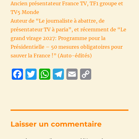
Ancien présentateur France TV, TF1 groupe et
TV5 Monde
Auteur de “Le journaliste à abattre, de
présentateur TV à paria”, et récemment de “Le
grand virage 2027: Programme pour la
Présidentielle – 50 mesures obligatoires pour
sauver la France !” (Auto-édités)
F
T
W
T
E
C
a
w
h
e
m
o
c
i
a
l
a
p
e
t
t
e
i
y
b
t
s
g
l
L
Laisser un commentaire
o
e
A
r
i