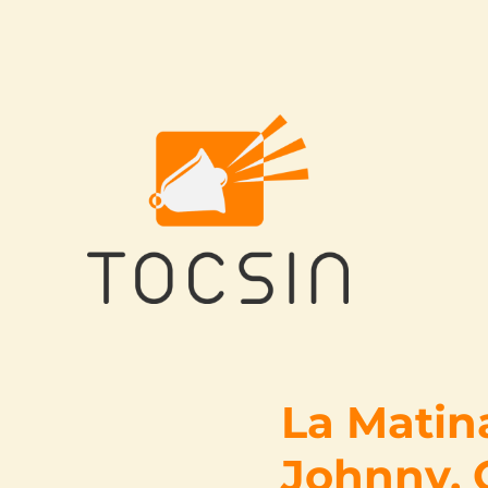
Tocsin
La Matina
Johnny, G