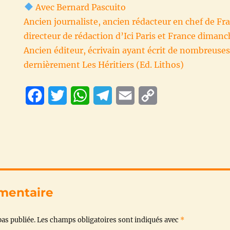
Avec Bernard Pascuito
Ancien journaliste, ancien rédacteur en chef de F
directeur de rédaction d’Ici Paris et France diman
Ancien éditeur, écrivain ayant écrit de nombreuses
dernièrement Les Héritiers (Ed. Lithos)
F
T
W
T
E
C
a
w
h
e
m
o
c
i
a
l
a
p
e
t
t
e
i
y
b
t
s
g
l
L
o
e
A
r
i
mentaire
o
r
p
a
n
as publiée.
Les champs obligatoires sont indiqués avec
*
k
p
m
k