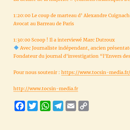
1:20:00 Le coup de marteau d’ Alexandre Cuignach
Avocat au Barreau de Paris
1:30:00 Scoop ! Il a interviewé Marc Dutroux
Avec Journaliste indépendant, ancien présentat
Fondateur du journal d’investigation “l’Envers des
Pour nous soutenir :
https://www.tocsin-media.fr
http://www.tocsin-media.fr
F
T
W
T
E
C
a
w
h
e
m
o
c
i
a
l
a
p