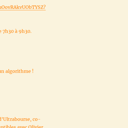
UruOovRAkvUObTYSZ?
e 7h30 à 9h30.
 un algorithme !
d’Ultrabourse, co-
ptibles avec Olivier