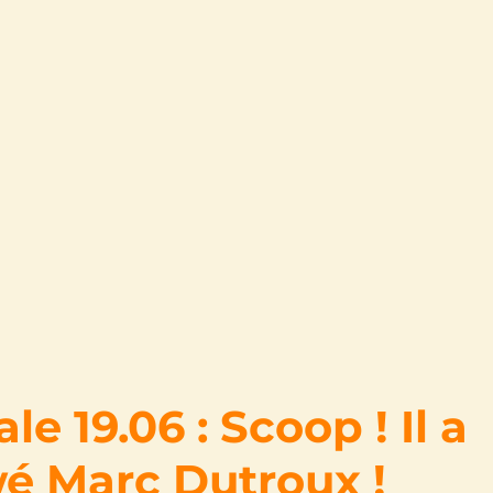
le 19.06 : Scoop ! Il a
wé Marc Dutroux !