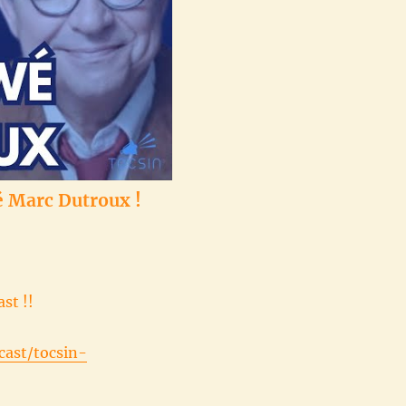
wé Marc Dutroux !
st !!
cast/tocsin-