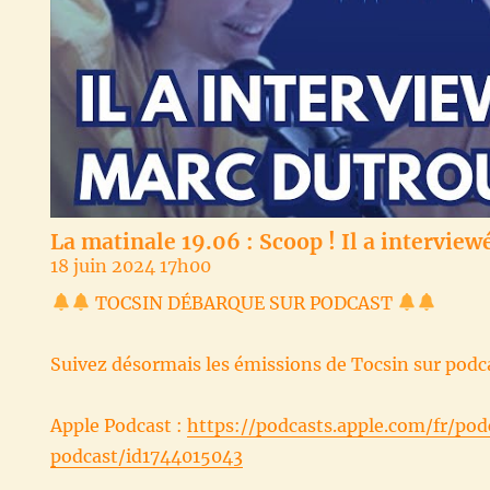
La matinale 19.06 : Scoop ! Il a intervie
18 juin 2024 17h00
TOCSIN DÉBARQUE SUR PODCAST
Suivez désormais les émissions de Tocsin sur podca
Apple Podcast :
https://podcasts.apple.com/fr/pod
podcast/id1744015043